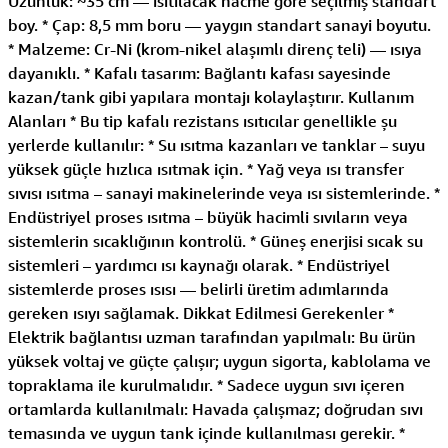
Uzunluk: ~35 cm — ısıtılacak hacme göre seçilmiş standart
boy. * Çap: 8,5 mm boru — yaygın standart sanayi boyutu.
* Malzeme: Cr-Ni (krom-nikel alaşımlı direnç teli) — ısıya
dayanıklı. * Kafalı tasarım: Bağlantı kafası sayesinde
kazan/tank gibi yapılara montajı kolaylaştırır. Kullanım
Alanları * Bu tip kafalı rezistans ısıtıcılar genellikle şu
yerlerde kullanılır: * Su ısıtma kazanları ve tanklar – suyu
yüksek güçle hızlıca ısıtmak için. * Yağ veya ısı transfer
sıvısı ısıtma – sanayi makinelerinde veya ısı sistemlerinde. *
Endüstriyel proses ısıtma – büyük hacimli sıvıların veya
sistemlerin sıcaklığının kontrolü. * Güneş enerjisi sıcak su
sistemleri – yardımcı ısı kaynağı olarak. * Endüstriyel
sistemlerde proses ısısı — belirli üretim adımlarında
gereken ısıyı sağlamak. Dikkat Edilmesi Gerekenler *
Elektrik bağlantısı uzman tarafından yapılmalı: Bu ürün
yüksek voltaj ve güçte çalışır; uygun sigorta, kablolama ve
topraklama ile kurulmalıdır. * Sadece uygun sıvı içeren
ortamlarda kullanılmalı: Havada çalışmaz; doğrudan sıvı
temasında ve uygun tank içinde kullanılması gerekir. *