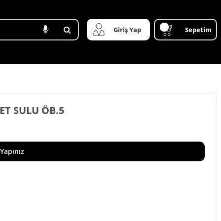
Giriş Yap
Sepetim
OKET SULU ÖB.5
 Yapınız