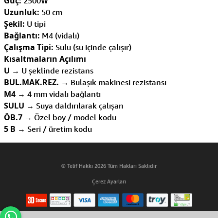
Güç:
2500W
Uzunluk:
50 cm
Şekil:
U tipi
Bağlantı:
M4 (vidalı)
Çalışma Tipi:
Sulu (su içinde çalışır)
Kısaltmaların Açılımı
U
→ U şeklinde rezistans
BUL.MAK.REZ.
→ Bulaşık makinesi rezistansı
M4
→ 4 mm vidalı bağlantı
SULU
→ Suya daldırılarak çalışan
ÖB.7
→ Özel boy / model kodu
5 B
→ Seri / üretim kodu
© Telif Hakkı 2026 Tüm Hakları Saklıdır
Çerez Ayarları