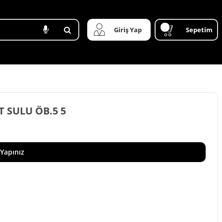
Giriş Yap
Sepetim
T SULU ÖB.5 5
 Yapınız