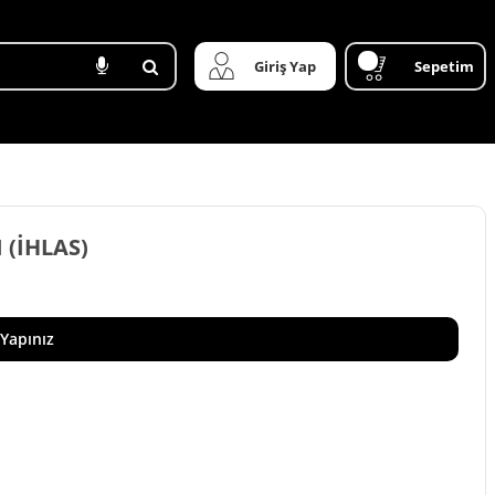
Giriş Yap
Sepetim
 (İHLAS)
 Yapınız