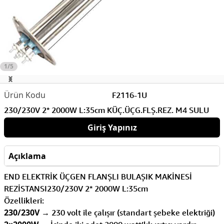
1/5
F2116-1U
230/230V 2* 2000W L:35cm KÜÇ.ÜÇG.FLŞ.REZ. M4 SULU
Giriş Yapınız
Açıklama
END ELEKTRİK ÜÇGEN FLANŞLI BULAŞIK MAKİNESİ
REZİSTANSI230/230V 2* 2000W L:35cm
Özellikleri:
230/230V
→ 230 volt ile çalışır (standart şebeke elektriği)