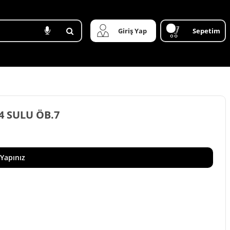
Giriş Yap
Sepetim
M4 SULU ÖB.7
 Yapınız