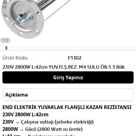
1/5
F1302
230V 2800W L:42cm YUV.FLŞ.REZ. M4 SULU ÖB.5 3 Bük
Giriş Yapınız
Açıklama
END ELEKTRİK YUVARLAK FLANŞLI KAZAN REZİSTANSI
230V 2800W L:42cm
230V
→ Çalışma voltajı (şebeke elektriği)
2800W
→ Gücü (2800 Watt ısı üretir)