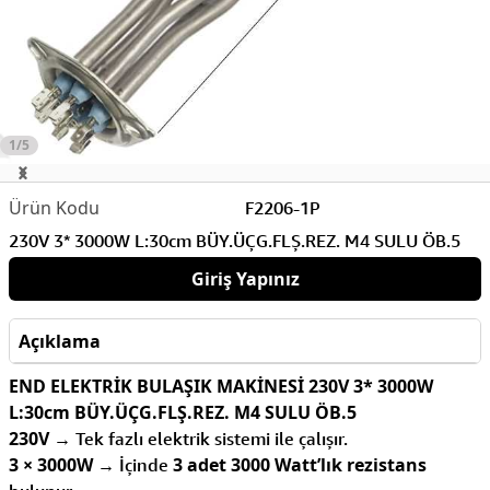
1/5
F2206-1P
230V 3* 3000W L:30cm BÜY.ÜÇG.FLŞ.REZ. M4 SULU ÖB.5
Giriş Yapınız
Açıklama
END ELEKTRİK BULAŞIK MAKİNESİ 230V 3* 3000W
L:30cm BÜY.ÜÇG.FLŞ.REZ. M4 SULU ÖB.5
230V
→ Tek fazlı elektrik sistemi ile çalışır.
3 × 3000W
3 adet 3000 Watt’lık rezistans
→ İçinde