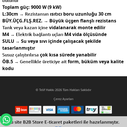
bulunur
Toplam güç: 9000 W (9 kW)
L:30cm
ısıtıcı boru uzunluğu 30 cm
→ Rezistansın
BÜY.ÜÇG.FLŞ.REZ.
Büyük üçgen flanşlı rezistans
→
vidalanarak monte edilir
Tank veya kazan içine
M4
M4 vida ölçüsünde
→ Elektrik bağlantı uçları
SULU
Su veya sıvı içinde çalışacak şekilde
→
tasarlanmıştır
çok kısa sürede yanabilir
Susuz çalıştırılırsa
ÖB.5
form, büküm veya kalite
→ Genellikle üreticiye ait
kodu
© Telif Hakkı 2026 Tüm Hakları Saklıdır
Çerez Ayarları
Bu site B2B Store E-ticaret paketleri ile hazırlanmıştır.