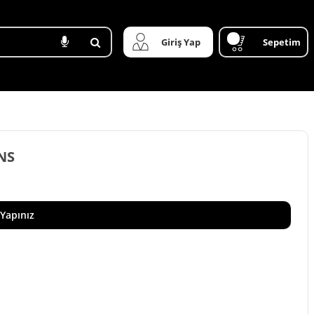
Giriş Yap
Sepetim
NS
 Yapınız