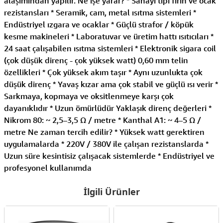
alaşımından yapılır. Ne işe yarar? * Sanayi tipi fırın ve ocak
rezistansları * Seramik, cam, metal ısıtma sistemleri *
Endüstriyel ızgara ve ocaklar * Güçlü strafor / köpük
kesme makineleri * Laboratuvar ve üretim hattı ısıtıcıları *
24 saat çalışabilen ısıtma sistemleri * Elektronik sigara coil
(çok düşük direnç - çok yüksek watt) 0,60 mm telin
özellikleri * Çok yüksek akım taşır * Aynı uzunlukta çok
düşük direnç * Yavaş kızar ama çok stabil ve güçlü ısı verir *
Sarkmaya, kopmaya ve oksitlenmeye karşı çok
dayanıklıdır * Uzun ömürlüdür Yaklaşık direnç değerleri *
Nikrom 80: ~ 2,5–3,5 Ω / metre * Kanthal A1: ~ 4–5 Ω /
metre Ne zaman tercih edilir? * Yüksek watt gerektiren
uygulamalarda * 220V / 380V ile çalışan rezistanslarda *
Uzun süre kesintisiz çalışacak sistemlerde * Endüstriyel ve
profesyonel kullanımda
İlgili Ürünler