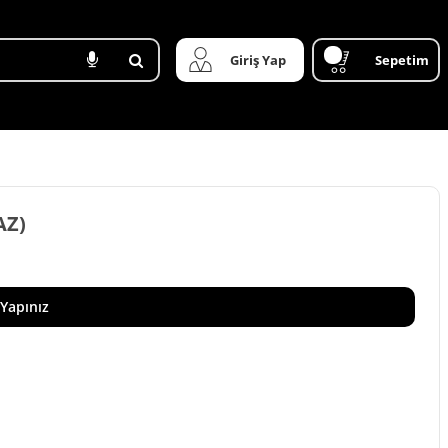
Giriş Yap
Sepetim
AZ)
 Yapınız