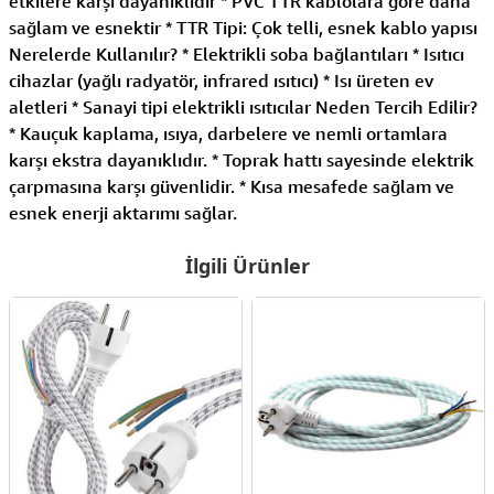
etkilere karşı dayanıklıdır * PVC TTR kablolara göre daha
sağlam ve esnektir * TTR Tipi: Çok telli, esnek kablo yapısı
Nerelerde Kullanılır? * Elektrikli soba bağlantıları * Isıtıcı
cihazlar (yağlı radyatör, infrared ısıtıcı) * Isı üreten ev
aletleri * Sanayi tipi elektrikli ısıtıcılar Neden Tercih Edilir?
* Kauçuk kaplama, ısıya, darbelere ve nemli ortamlara
karşı ekstra dayanıklıdır. * Toprak hattı sayesinde elektrik
çarpmasına karşı güvenlidir. * Kısa mesafede sağlam ve
esnek enerji aktarımı sağlar.
İlgili Ürünler