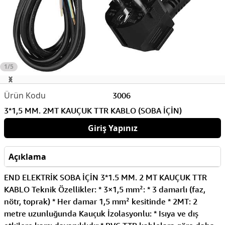
1/5
3006
3*1,5 MM. 2MT KAUÇUK TTR KABLO (SOBA İÇİN)
Giriş Yapınız
Açıklama
END ELEKTRİK SOBA İÇİN 3*1.5 MM. 2 MT KAUÇUK TTR
KABLO Teknik Özellikler: * 3×1,5 mm²: * 3 damarlı (faz,
nötr, toprak) * Her damar 1,5 mm² kesitinde * 2MT: 2
metre uzunluğunda Kauçuk İzolasyonlu: * Isıya ve dış