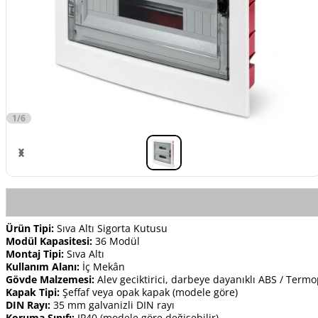
1/6
Ürün Tipi:
Sıva Altı Sigorta Kutusu
Modül Kapasitesi:
36 Modül
Montaj Tipi:
Sıva Altı
Kullanım Alanı:
İç Mekân
Gövde Malzemesi:
Alev geciktirici, darbeye dayanıklı ABS / Termo
Kapak Tipi:
Şeffaf veya opak kapak (modele göre)
DIN Rayı:
35 mm galvanizli DIN rayı
Koruma Sınıfı:
IP40 (modele göre değişebilir)