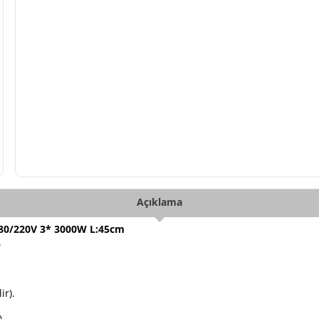
Açıklama
0/220V 3* 3000W L:45cm
.
ir).
).