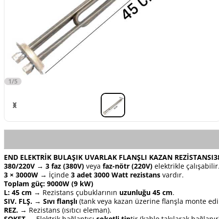
1/5
END ELEKTRİK BULAŞIK UVARLAK FLANŞLI KAZAN REZİSTANSI38
380/220V
→
3 faz (380V)
veya
faz-nötr (220V)
elektrikle çalışabilir
3 × 3000W
→ İçinde
3 adet 3000 Watt rezistans
vardır.
Toplam güç: 9000W (9 kW)
L: 45 cm
→ Rezistans çubuklarının
uzunluğu 45 cm
.
SIV. FLŞ.
→
Sıvı flanşlı
(tank veya kazan üzerine flanşla monte edil
REZ.
→ Rezistans (ısıtıcı eleman).
SOKET
→ Elektrik bağlantısı
soketli tip
tir (kablo takılarak bağlanır