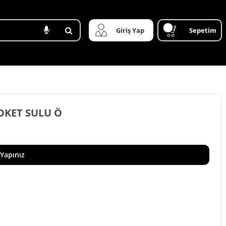
Giriş Yap
Sepetim
SOKET SULU Ö
 Yapınız