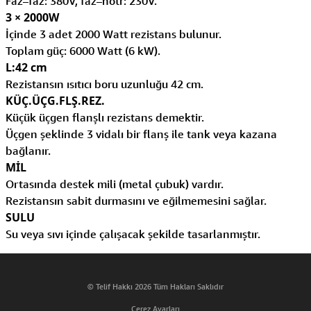
Faz–faz: 380V, faz–nötr: 230V.
3 × 2000W
İçinde 3 adet 2000 Watt rezistans bulunur.
Toplam güç: 6000 Watt (6 kW).
L:42 cm
Rezistansın ısıtıcı boru uzunluğu 42 cm.
KÜÇ.ÜÇG.FLŞ.REZ.
Küçük üçgen flanşlı rezistans demektir.
Üçgen şeklinde 3 vidalı bir flanş ile tank veya kazana
bağlanır.
MİL
Ortasında destek mili (metal çubuk) vardır.
Rezistansın sabit durmasını ve eğilmemesini sağlar.
SULU
Su veya sıvı içinde çalışacak şekilde tasarlanmıştır.
© Telif Hakkı 2026 Tüm Hakları Saklıdır
Çerez Ayarları