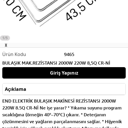
1/5
9465
BULAŞIK MAK.REZİSTANSI 2000W 220W 8,5Q CR-Nİ
Giriş Yapınız
Açıklama
END ELEKTRİK BULAŞIK MAKİNESİ REZİSTANSI 2000W
220W 8.5Q CR-Nİ Ne işe yarar? * Yıkama suyunu program
sıcaklığına (örneğin 40°–70°C) çıkarır. * Deterjanın
çözünmesini ve yağların parçalanmasını sağlar. * Hijyenik