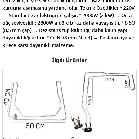
temizlik için yüksek sıcaklık oluşturur. * Bazı modellerde
kurutma aşamasına yardımcı olur. Teknik Özellikler * 220V
→ Standart ev elektriği ile çalışır. * 2000W (2 kW) → Orta
güç seviyesidir; 2800W’a göre biraz daha yavaş ısıtır. * 8,5Q
(8,5 mm çap) → Rezistans tüp kalınlığı; daha kalın yapı
dayanıklılığı artırır. * Cr-Ni (Krom-Nikel) → Paslanmaya ve
kirece karşı dayanıklı malzeme.
İlgili Ürünler