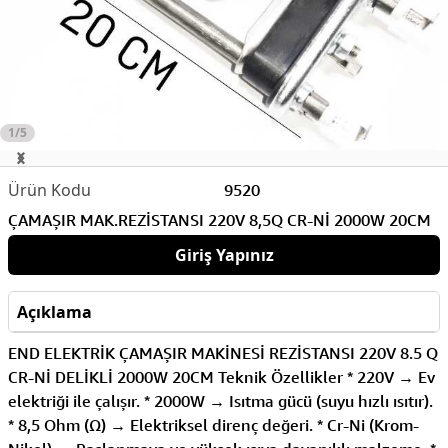
1/5
9520
ÇAMAŞIR MAK.REZİSTANSI 220V 8,5Q CR-Nİ 2000W 20CM
Giriş Yapınız
Açıklama
END ELEKTRİK ÇAMAŞIR MAKİNESİ REZİSTANSI 220V 8.5 Q
CR-Nİ DELİKLİ 2000W 20CM Teknik Özellikler * 220V → Ev
elektriği ile çalışır. * 2000W → Isıtma gücü (suyu hızlı ısıtır).
* 8,5 Ohm (Ω) → Elektriksel direnç değeri. * Cr-Ni (Krom-