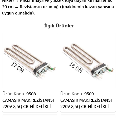
Nikel) → Paslanmaya ve yüksek ısıya dayanıklı malzeme. *
20 cm → Rezistansın uzunluğu (makinenin kazan yapısına
uygun olmalıdır).
İlgili Ürünler
9508
9509
ÇAMAŞIR MAK.REZİSTANSI
ÇAMAŞIR MAK.REZİSTANSI
220V 8,5Q CR-Nİ DELİKLİ
220V 8,5Q CR-Nİ DELİKLİ
1700W 17CM
1800W 18CM