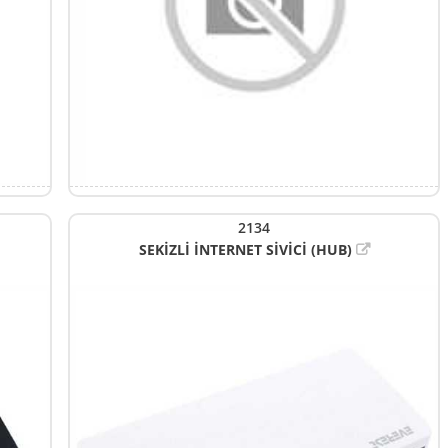
2134
SEKİZLİ İNTERNET SİVİCİ (HUB)