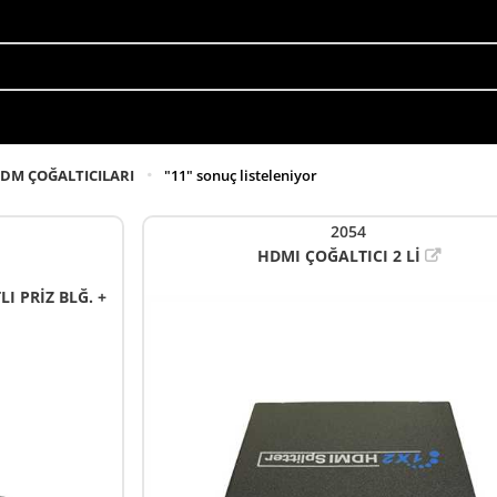
HDM ÇOĞALTICILARI
"11" sonuç listeleniyor
2054
HDMI ÇOĞALTICI 2 Lİ
I PRİZ BLĞ. +