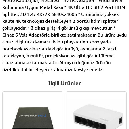
Metre Kablo Çıkış Mesafesi * 5V DC Adaptör * Endüstriyel
Kullanıma Uygun Metal Kasa * 4K Ultra HD 3D 2 Port HDMI
Splitter, 3D 1.4v 4Kx2K 3840x2160p * Ürünümüz yüksek
kalite 4K teknolojisi destekleyen 2 portlu hdmi splitter
çoklayıcıdır. * 3 cihaz girişi 4 görüntü çıkışı mevcuttur. *
Cihaz 5 Volt Adaptörle birlikte satılmaktadır. Bu ürün; uydu
cihazı digiturk d-smart tivibu playstation xbox yada
notebook vs cihazlardaki görüntüyü, aynı anda 2 farklı
televizyon, monitör, projeksiyon vs. gibi görüntüleme
cihazlarına aktarmaktadır. Almış olduğunuz ürünün
özelliklerini inceleyerek almanızı tavsiye ederiz
İlgili Ürünler